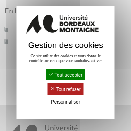
En bref
Mobilité d'études
Non
Accessible à distance
Non
Gestion des cookies
Ce site utilise des cookies et vous donne le
contrôle sur ceux que vous souhaitez activer
Tout accepter
Tout refuser
Personnaliser