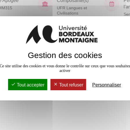
e Apogée
Composante(s)
Pé
l'
MM315
UFR Langues et
Civilisations
Sem
En bref
Mobilité
Gestion des cookies
ualisées (ONU, rôle de l'OTAN,
la Chine, des États-Unis, de la
Accessib
Ce site utilise des cookies et vous donne le contrôle sur ceux que vous souhaite
activer
Tout accepter
Tout refuser
Personnaliser