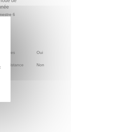
riode de
année
estre 6
 d'études
Oui
le à distance
Non
z