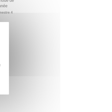
riode de
année
estre 4
z