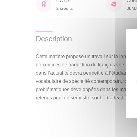
ECTS
Cod
2 crédits
3LM
Description
Cette matière propose un travail sur la langue 
d’exercices de traduction du français vers l’an
dans l’actualité devra permettre à l’étudiant de
vocabulaire de spécialité contemporain, tout e
problématiques développées dans les matières
retenus pour ce semestre sont : trade/shoppin