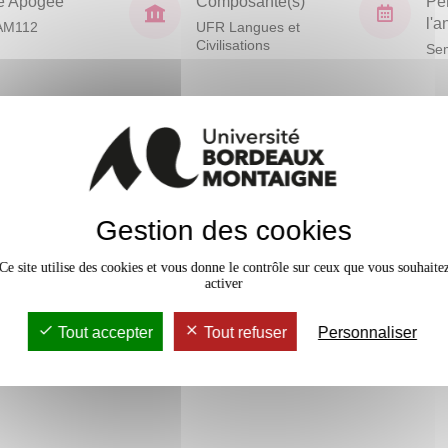
e Apogée
Composante(s)
Pé
l'
AM112
UFR Langues et
Civilisations
Sem
En bref
Mobilité
anglaise par une série
glais. L’usage de textes ancrés
Accessib
Gestion des cookies
 se familiariser avec un
n faisant écho aux
Ce site utilise des cookies et vous donne le contrôle sur ceux que vous souhaite
activer
 d’application.Les deux thèmes
g et technology.
Tout accepter
Tout refuser
Personnaliser