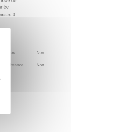
riode de
année
estre 3
 d'études
Non
le à distance
Non
z