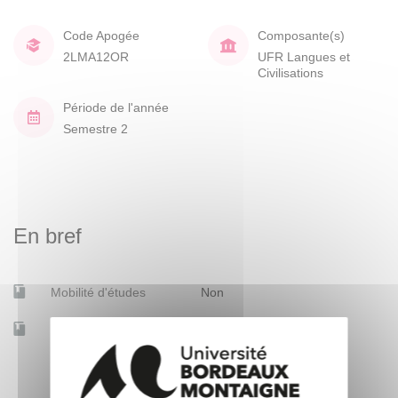
Code Apogée
Composante(s)
2LMA12OR
UFR Langues et
Civilisations
Période de l'année
Semestre 2
En bref
Mobilité d'études
Non
Accessible à distance
Non