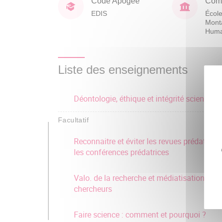
Code Apogée
Comp
EDIS
École
Mont
Huma
Liste des enseignements
Déontologie, éthique et intégrité scientifiq
Facultatif
Reconnaitre et éviter les revues prédatrices
les conférences prédatrices
Valo. de la recherche et médiatisation des
chercheurs
Faire science : comment et pourquoi ?