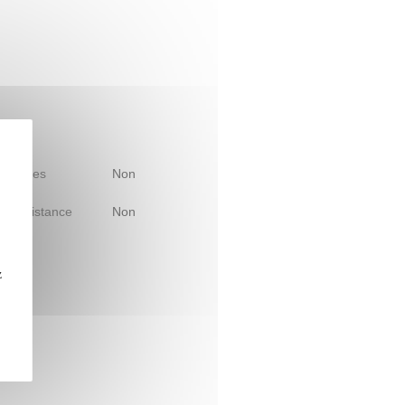
 d'études
Non
le à distance
Non
z