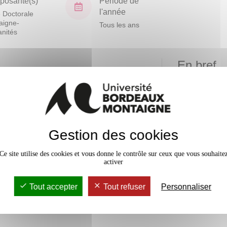
osante(s)
Période de
l'année
 Doctorale
aigne-
Tous les ans
nités
En bref
Mobilité
ue
Accessib
Gestion des cookies
 et
Ce site utilise des cookies et vous donne le contrôle sur ceux que vous souhaite
activer
Tout accepter
Tout refuser
Personnaliser