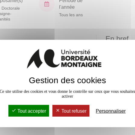
osante(s)
Période de
l'année
 Doctorale
aigne-
Tous les ans
nités
En bref
Mobilité
ue
Accessib
Gestion des cookies
 et
Ce site utilise des cookies et vous donne le contrôle sur ceux que vous souhaite
activer
Tout accepter
Tout refuser
Personnaliser