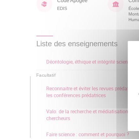
Code Apogée
Comp
EDIS
École
Mont
Huma
Liste des enseignements
Déontologie, éthique et intégrité scientifiq
Facultatif
Reconnaitre et éviter les revues prédatrices
les conférences prédatrices
Valo. de la recherche et médiatisation des
chercheurs
Faire science : comment et pourquoi ?