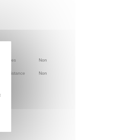
 d'études
Non
le à distance
Non
z