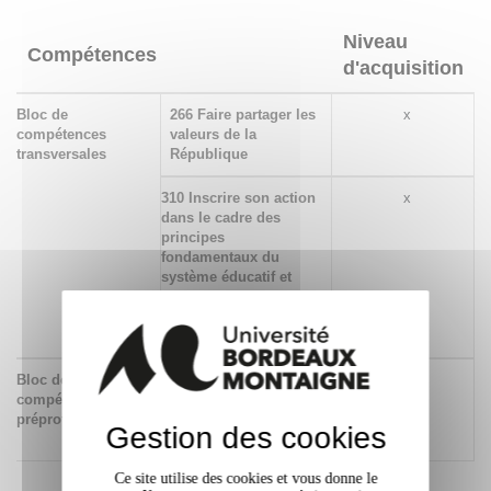
Niveau
Compétences
d'acquisition
Bloc de
266 Faire partager les
x
compétences
valeurs de la
transversales
République
310 Inscrire son action
x
dans le cadre des
principes
fondamentaux du
système éducatif et
dans le cadre
réglementaire de
l'établissement scolaire
Bloc de
014 Agir en éducateur
x
compétences
responsable et selon
préprofessionnelles
des principes
Gestion des cookies
éthiques
Ce site utilise des cookies et vous donne le