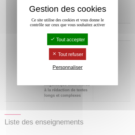
professionnels, par oral
et par écrit, en français
Gestion des cookies
et dans au moins une
langue étrangère
Ce site utilise des cookies et vous donne le
contrôle sur ceux que vous souhaitez activer
182 Développer un
x
esprit de synthèse
Tout accepter
350 Maîtriser les
x
concepts essentiels de
Tout refuser
la prononciation de
l'anglais
Personnaliser
(phonétique/phonologie)
ainsi que les règles de
grammaire et de
linguistique essentielles
à la rédaction de textes
longs et complexes
Liste des enseignements