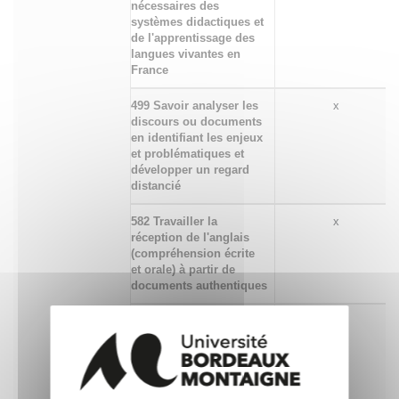
nécessaires des
systèmes didactiques et
de l'apprentissage des
langues vivantes en
France
499 Savoir analyser les
x
discours ou documents
en identifiant les enjeux
et problématiques et
développer un regard
distancié
582 Travailler la
x
réception de l'anglais
(compréhension écrite
et orale) à partir de
documents authentiques
062 Communiquer à des
x
fins de formation ou de
transfert de
connaissances, lors
d'échanges