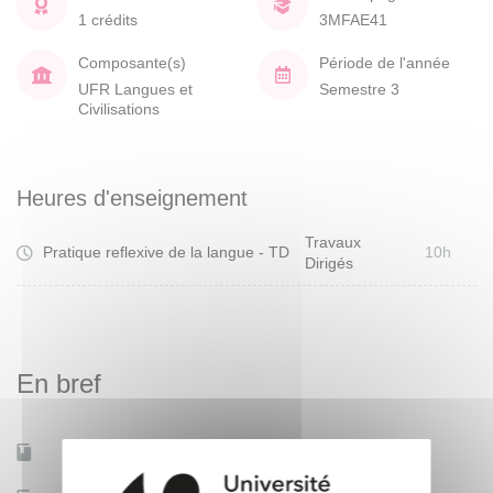
1 crédits
3MFAE41
Composante(s)
Période de l'année
UFR Langues et
Semestre 3
Civilisations
Heures d'enseignement
Travaux
Pratique reflexive de la langue - TD
10h
Dirigés
En bref
Mobilité d'études
Non