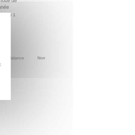
riode de
année
estre 1
le à distance
Non
z