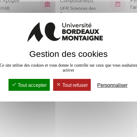
e Apogée
Composante(s)
Pé
l'
UY4B
UFR Sciences des
Territoires et de la
Sem
Communication
En bref
Gestion des cookies
Accessib
3 crédits
Ce site utilise des cookies et vous donne le contrôle sur ceux que vous souhaite
activer
3 crédits
Tout accepter
Tout refuser
Personnaliser