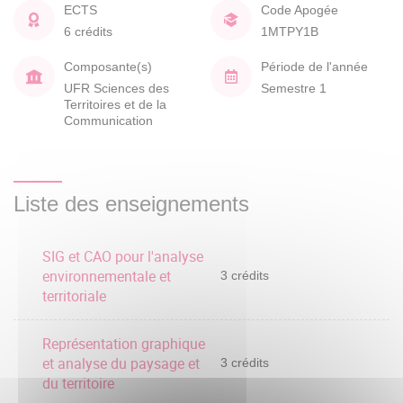
ECTS
Code Apogée
6 crédits
1MTPY1B
Composante(s)
Période de l'année
UFR Sciences des
Semestre 1
Territoires et de la
Communication
Liste des enseignements
SIG et CAO pour l'analyse
environnementale et
3 crédits
territoriale
Représentation graphique
et analyse du paysage et
3 crédits
du territoire