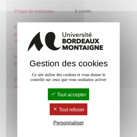
Projet de mémoire
5 crédits
Ethiques du soin et
philosphies de la
10 crédits
médecine 1
Histoire et actualité de la
5 crédits
Gestion des cookies
bioéthique
Ce site utilise des cookies et vous donne le
Pratiques du soin et de la
contrôle sur ceux que vous souhaitez activer
5 crédits
médecine
Tout accepter
Tout refuser
Personnaliser