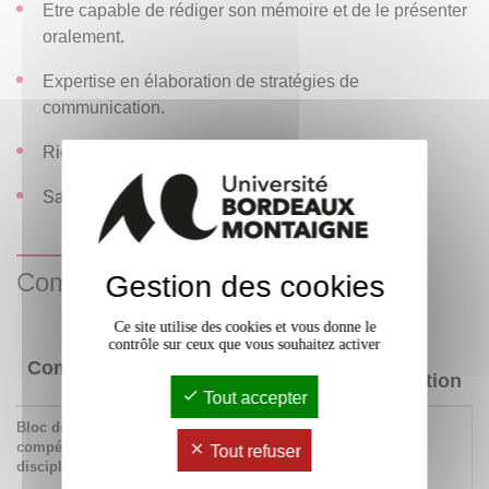
Etre capable de rédiger son mémoire et de le présenter
oralement.
Expertise en élaboration de stratégies de
communication.
Rigueur professionnelle.
Savoir travailler avec des commanditaires.
Compétences acquises
Gestion des cookies
Ce site utilise des cookies et vous donne le
contrôle sur ceux que vous souhaitez activer
Niveau
Compétences
d'acquisition
Tout accepter
Bloc de
532 Savoir produire un
x
compétences
ouvrage scientifique sur des
Tout refuser
disciplinaires
questions de
communication