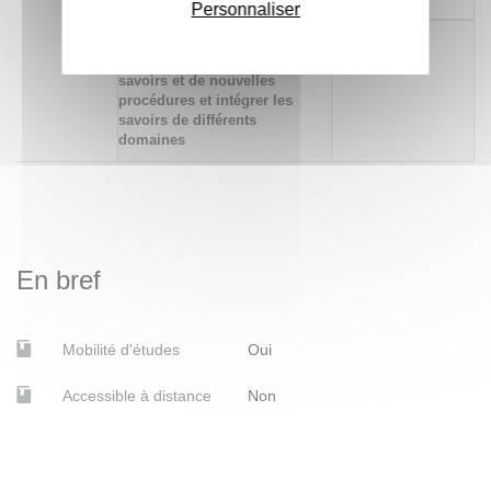
Personnaliser
494 Résoudre des problèmes
x
pour développer de nouveaux
savoirs et de nouvelles
procédures et intégrer les
savoirs de différents
domaines
En bref
Mobilité d'études
Oui
Accessible à distance
Non