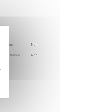
 d'études
Non
le à distance
Non
z