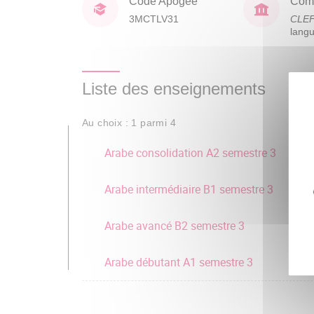
Code Apogée
Comp
3MCTLV31
CLE
lang
Liste des enseignements
Au choix : 1 parmi 4
Arabe consolidation A2 semestre 3
Arabe intermédiaire B1 semestre 3
Arabe avancé B2 semestre 3
Arabe débutant A1 semestre 3