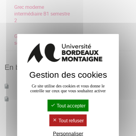
Grec moderne
intermédiaire B1 semestre
2
Grec moderne avancé B2
semestre 2
En bref
Gestion des cookies
Ce site utilise des cookies et vous donne le
Mobilité d'études
Oui
contrôle sur ceux que vous souhaitez activer
Accessible à distance
Non
Tout accepter
Tout refuser
Personnaliser