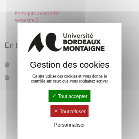
Portugais avancé B2
semestre 3
En bref
Gestion des cookies
Mobilité d'études
Non
Ce site utilise des cookies et vous donne le
Accessible à distance
Non
contrôle sur ceux que vous souhaitez activer
Tout accepter
Tout refuser
Personnaliser