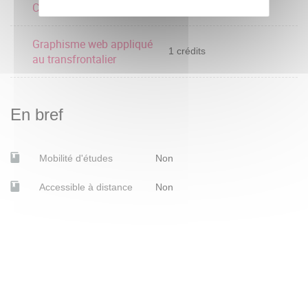
Communication corporate
1 crédits
Graphisme web appliqué
1 crédits
au transfrontalier
En bref
Mobilité d'études
Non
Accessible à distance
Non