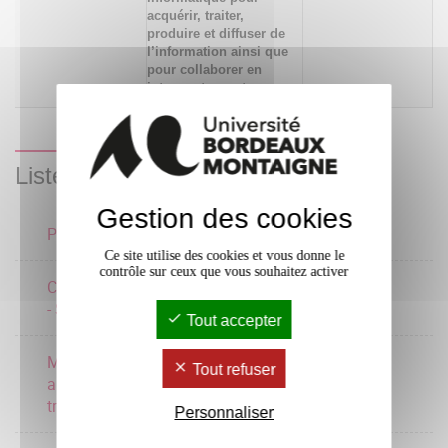
acquérir, traiter,
produire et diffuser de
l’information ainsi que
pour collaborer en
interne et en externe
Liste des enseignements
Gestion des cookies
Pilotage de projet
3 crédits
Ce site utilise des cookies et vous donne le
contrôle sur ceux que vous souhaitez activer
Community management
2 crédits
- Storytelling
Tout accepter
Méthode d'enquête
Tout refuser
appliquée au
2 crédits
transfrontalier
Personnaliser