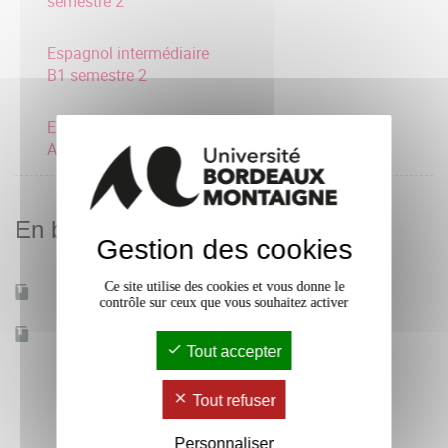
semestre 2
Espagnol intermédiaire
B1 semestre 2
Espagnol consolidation
A2 semestre 2
En bref
Gestion des cookies
Ce site utilise des cookies et vous donne le
Mobilité d'études
Oui
contrôle sur ceux que vous souhaitez activer
Accessible à distance
Non
Tout accepter
Tout refuser
Personnaliser