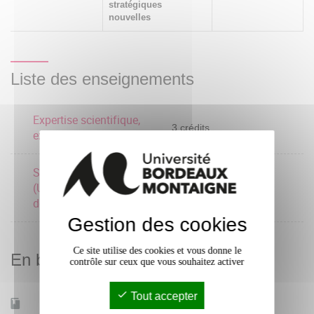
stratégiques
nouvelles
Liste des enseignements
Expertise scientifique,
3 crédits
expertise professionnelle
Séminaire d'ouverture
(UMR Passages, école
3 crédits
doctorale...)
Gestion des cookies
Ce site utilise des cookies et vous donne le
En bref
contrôle sur ceux que vous souhaitez activer
Tout accepter
Mobilité d'études
Oui