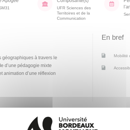
e Apogée
Composante(s)
Pé
l'
SM31
UFR Sciences des
Territoires et de la
Sem
Communication
En bref
Mobilité
es géographiques à travers le
ode d’une pédagogie mixte
Accessib
et animation d’une réflexion
er à l’écriture géographique à