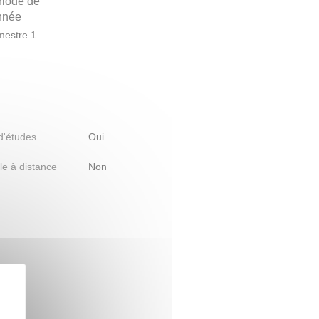
riode de
année
estre 1
 d'études
Oui
le à distance
Non