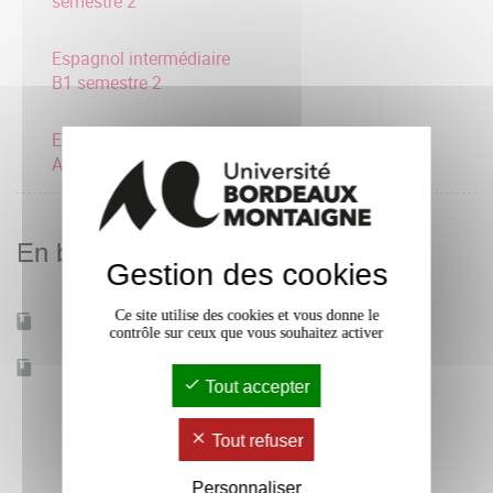
semestre 2
Espagnol intermédiaire
B1 semestre 2
Espagnol consolidation
A2 semestre 2
En bref
Gestion des cookies
Ce site utilise des cookies et vous donne le
Mobilité d'études
Oui
contrôle sur ceux que vous souhaitez activer
Accessible à distance
Non
Tout accepter
Tout refuser
Personnaliser