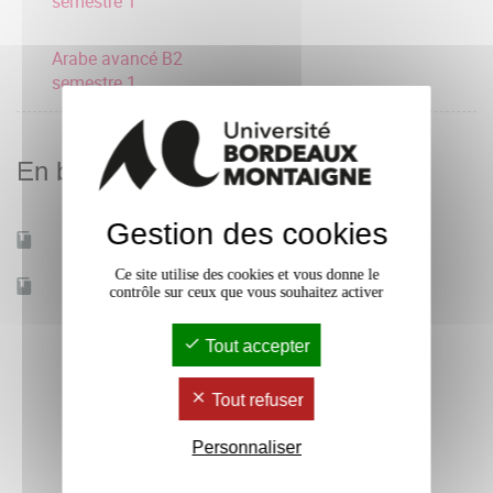
semestre 1
Arabe avancé B2
semestre 1
En bref
Gestion des cookies
Mobilité d'études
Oui
Ce site utilise des cookies et vous donne le
Accessible à distance
Non
contrôle sur ceux que vous souhaitez activer
Tout accepter
Tout refuser
Personnaliser