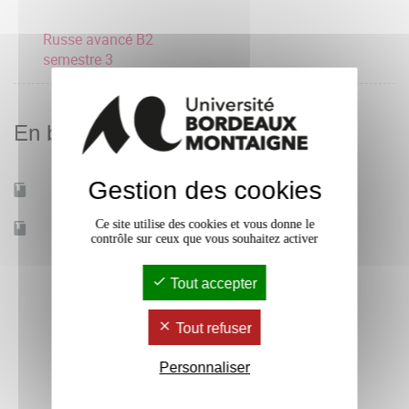
Russe avancé B2
semestre 3
En bref
Gestion des cookies
Mobilité d'études
Non
Ce site utilise des cookies et vous donne le
Accessible à distance
Non
contrôle sur ceux que vous souhaitez activer
Tout accepter
Tout refuser
Personnaliser