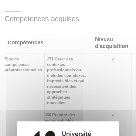
Compétences acquises
Niveau
Compétences
d'acquisition
Bloc de
271 Gérer des
x
compétences
contextes
préprofessionnelles
professionnels ou
d’études complexes,
imprévisibles et qui
nécessitent des
approches
stratégiques
nouvelles
466 Prendre des
x
responsabilités,
analyser ses actions en
situation