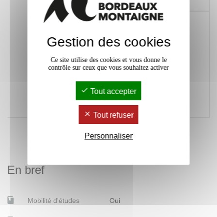
professionnelle
030 Analyser ses
x
actions en situation
Gestion des cookies
professionnelle,
s’autoévaluer pour
améliorer sa pratique
Ce site utilise des cookies et vous donne le
dans un contexte
contrôle sur ceux que vous souhaitez activer
professionnel, d'étude
ou dans le cadre d'une
démarche de
Tout accepter
fonctionnement
autonome
Tout refuser
Personnaliser
En bref
Mobilité d'études
Oui