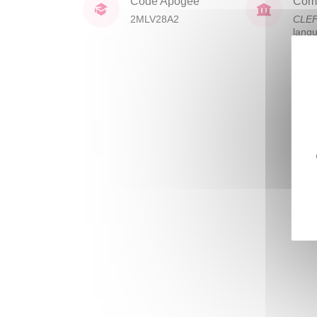
Code Apogée
Comp
2MLV28A2
CLE
lang