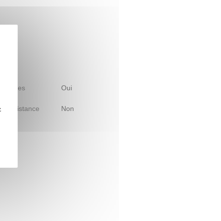
 d'études
Oui
le à distance
Non
z