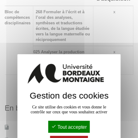
Bloc de
268 Formuler à l’écrit et à
x
compétences
l’oral des analyses,
disciplinaires
synthèses et traductions
écrites, de la langue étudiée
vers la langue maternelle ou
réciproquement
025 Analyser la production
x
orale du locuteur natif des
points de vue phonologiques
et phonétiques
Gestion des cookies
En bref
Ce site utilise des cookies et vous donne le
contrôle sur ceux que vous souhaitez activer
Tout accepter
Mobilité d'études
Oui