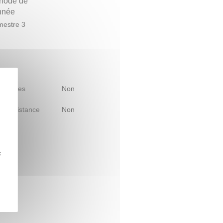
riode de
année
estre 3
 d'études
Non
le à distance
Non
z