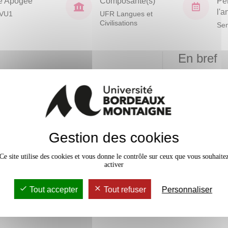
e Apogée
Composante(s)
Pé
l'
VU1
UFR Langues et
Civilisations
Sem
En bref
vaux Dirigés
36h
Mobilité
Accessib
Gestion des cookies
Niveau
Ce site utilise des cookies et vous donne le contrôle sur ceux que vous souhaite
d'acquisition
activer
ifiques et
x
Tout accepter
Tout refuser
Personnaliser
trangère, à