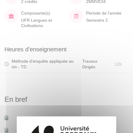
2 crédits
2MMVE34
Composante(s)
Période de l'année
UFR Langues et
Semestre 2
Civilisations
Heures d'enseignement
Méthode d'enquête appliquée au
Travaux
12h
vin - TD
Dirigés
En bref
Mobilité d'études
Non
Accessible à distance
Non