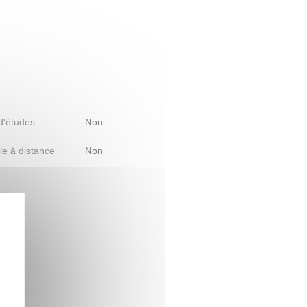
 d'études
Non
le à distance
Non