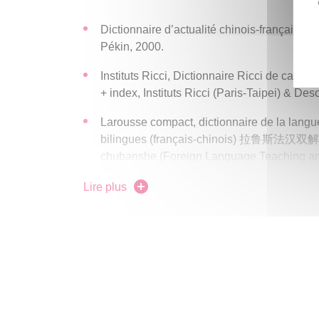
Dictionnaire d’actualité chinois-franç
Pékin, 2000.
Instituts Ricci, Dictionnaire Ricci de c
+ index, Instituts Ricci (Paris-Taipei) & De
Larousse compact, dictionnaire de la langu
bilingues (français-chinois) 拉鲁斯法汉双解词
chubanshe (Foreign Language Teaching an
Lexiques de termes économiques chi
Lire plus
Zhongyang bianze chu-banshe (Central Comp
Pékin, 2004
Tongyici cilin 同义词词林, Shangwu yinshug
chubanshe, Shanghai, 1984.
Xiandai hanyu cidian 现代汉语词典, Shangwu