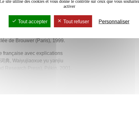
Ce site utilise des cookies et vous donne le contrôle sur ceux que vous souhaite
activer
ais 汉法时事词典, Waiwen chubanshe,
Tout accepter
Tout refuser
Personnaliser
aractères chinois 利氏漢法大字典, 2 vol
sclée de Brouwer (Paris), 1999.
e française avec explications
典, Waiyujiaoxue yu yanjiu
d Research Press), Pékin, 2001.
nois-français 汉法经济综合词汇新编,
ilation & Translation Press),
uan & Shanghai cishu
 yinshuguan, Pékin, 2005.