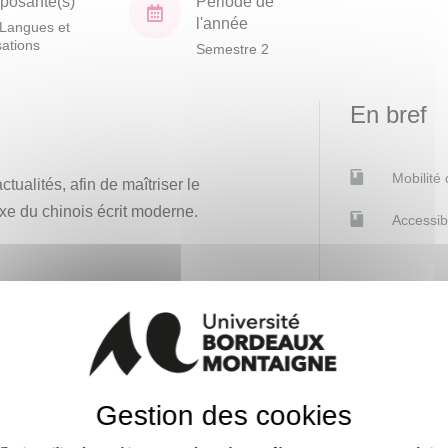
osante(s)
Période de
l'année
Langues et
isations
Semestre 2
En bref
Mobilité
tualités, afin de maîtriser le
axe du chinois écrit moderne.
Accessib
Gestion des cookies