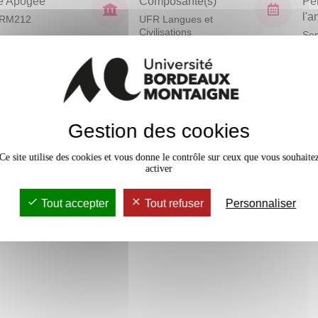
e Apogée
Composante(s)
Pé
l'
RM212
UFR Langues et
Civilisations
Sem
En bref
Gestion des cookies
Mobilité
Accessib
Ce site utilise des cookies et vous donne le contrôle sur ceux que vous souhaite
activer
Tout accepter
Tout refuser
Personnaliser