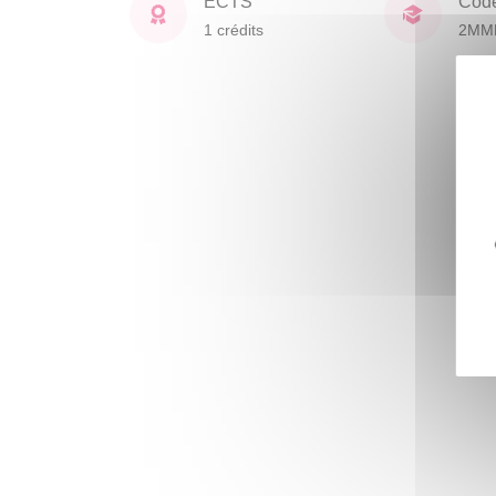
ECTS
Cod
1 crédits
2MM