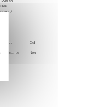
riode de
année
estre 2
 d'études
Oui
le à distance
Non
z