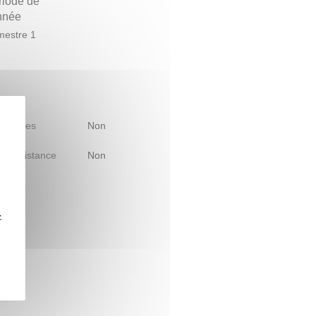
riode de
année
estre 1
 d'études
Non
le à distance
Non
z