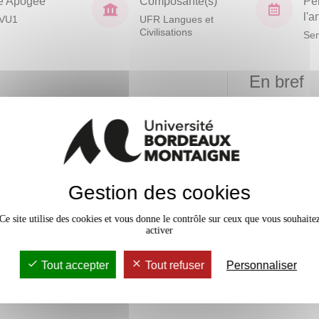
e Apogée
Composante(s)
Pé
l'
VU1
UFR Langues et
Civilisations
Sem
En bref
vaux Dirigés
36h
Mobilité
Accessib
Gestion des cookies
Niveau
Ce site utilise des cookies et vous donne le contrôle sur ceux que vous souhaite
d'acquisition
activer
ifiques et
x
Tout accepter
Tout refuser
Personnaliser
trangère, à