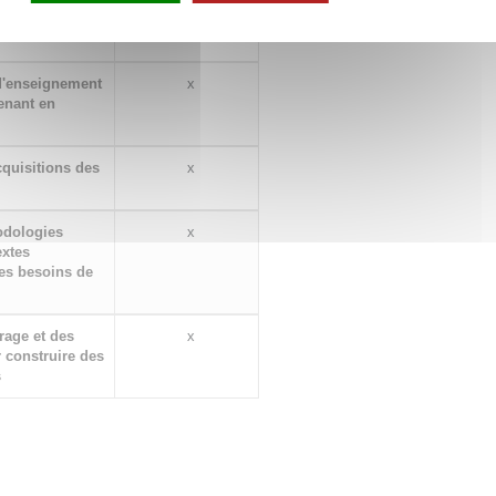
 d'enseignement
x
renant en
cquisitions des
x
hodologies
x
extes
es besoins de
rage et des
x
 construire des
s