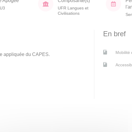
e Apogée
Composante(s)
Pé
l'
U3
UFR Langues et
Civilisations
Sem
En bref
Mobilité
aire appliquée du CAPES.
Accessib