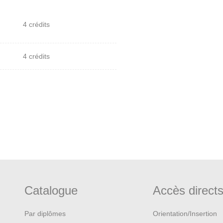
4 crédits
4 crédits
Catalogue
Accès direct
Par diplômes
Orientation/Insertion