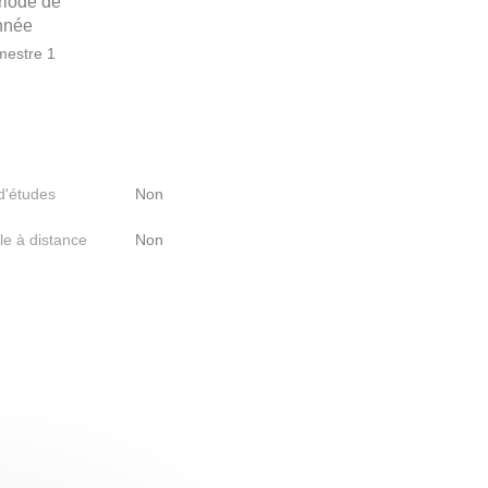
riode de
année
estre 1
 d'études
Non
le à distance
Non