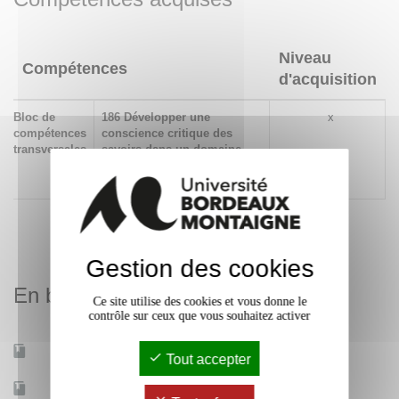
Niveau
Compétences
d'acquisition
Bloc de
186 Développer une
x
compétences
conscience critique des
transversales
savoirs dans un domaine
et/ou à l’interface de
plusieurs domaines
Gestion des cookies
En bref
Ce site utilise des cookies et vous donne le
contrôle sur ceux que vous souhaitez activer
Mobilité d'études
Non
Tout accepter
Accessible à distance
Non