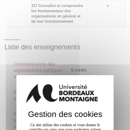
117 Connaître et comprendre
x
les fondamentaux des
organisations en général et
de leur fonctionnement
Liste des enseignements
Communication des
organisations publiques
6 crédits
et politiques
Analyse du discours
6 crédits
public et politique
Gestion des cookies
Sociologie des
organisations publiques
6 crédits
Ce site utilise des cookies et vous donne le
et politiques
contrôle sur ceux que vous souhaitez activer