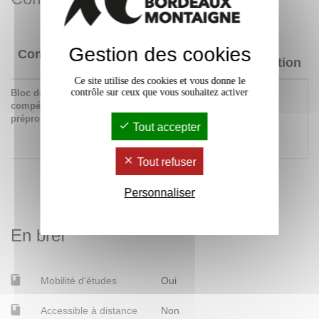
Niveau
Gestion des cookies
Compétences
d'acquisition
Ce site utilise des cookies et vous donne le
contrôle sur ceux que vous souhaitez activer
Bloc de
332 Maîtriser l'analyse
x
compétences
et la production de
préprofessionnelles
discours
Tout accepter
institutionnels et
politiques
Tout refuser
Personnaliser
En bref
Mobilité d'études
Oui
Accessible à distance
Non