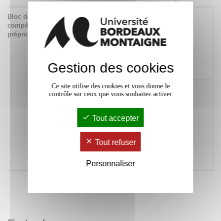
Bloc de
381 Maîtriser les
x
compétences
techniques
préprofessionnelles
professionnelles et
les outils nécessaires
à l'exercice des
métiers de la
Gestion des cookies
communication
Ce site utilise des cookies et vous donne le
108 Conduire un projet
x
contrôle sur ceux que vous souhaitez activer
(pilotage, coordination
d’équipe, mise en
œuvre et gestion,
Tout accepter
évaluation, diffusion)
pouvant mobiliser des
Tout refuser
compétences
pluridisciplinaires dans
un cadre collaboratif
Personnaliser