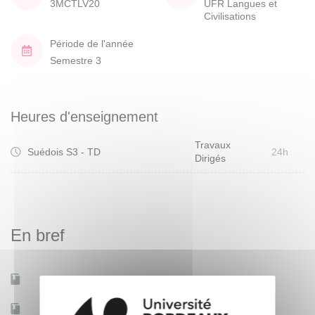
3MCTLV20
UFR Langues et
Civilisations
Période de l'année
Semestre 3
Heures d'enseignement
Travaux
Suédois S3 - TD
24h
Dirigés
En bref
Mobilité d'études
Non
Accessible à distance
Non