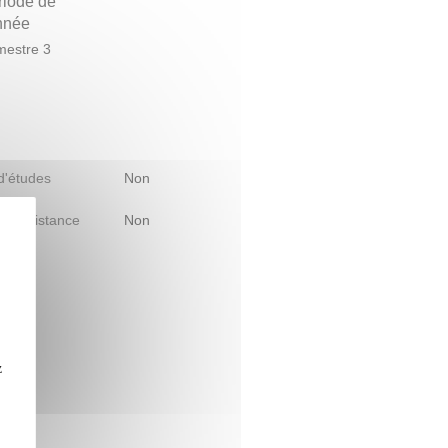
riode de
année
estre 3
 d'études
Non
le à distance
Non
z