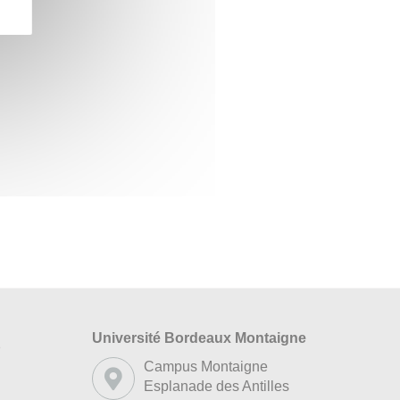
Université Bordeaux Montaigne
s
Campus Montaigne
Esplanade des Antilles