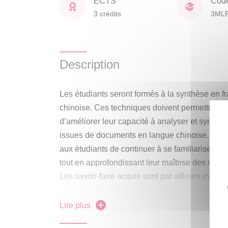
ECTS
Cod
3 crédits
3ML
Description
Les étudiants seront formés à la synthèse en 
chinoise. Ces techniques doivent permettre au
d’améliorer leur capacité à analyser et synthé
issues de documents en langue chinoise. Ce cou
aux étudiants de continuer à se familiariser ave
tout en approfondissant leur maîtrise des regis
Les savoir-faire acquis sont par ailleurs mobili
de consulting ou de veille de marché réalisées
implantées en Chine. Le cours est aussi destin
Lire plus
les épreuves de synthèse de documents en lan