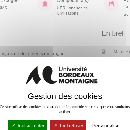
e Apogée
Composante(s)
Pé
l'
RM51
UFR Langues et
Civilisations
Sem
En bref
Mobilité
français de documents en langue
x étudiants en master recherche
Accessib
tiser rapidement des données
rs doit par ailleurs permettre
c les textes issus de la presse
tres de vocabulaire spécialisés.
Gestion des cookies
sables dans le cadre des activités
Ce site utilise des cookies et vous donne le contrôle sur ceux que vous souhaite
 par les entreprises occidentales
activer
é aux étudiants désirant préparer
gue chinoise de divers concours
Tout accepter
Tout refuser
Personnaliser