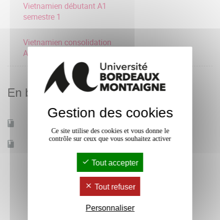
Vietnamien débutant A1
semestre 1
Vietnamien consolidation
A2 semestre 1
En bref
Gestion des cookies
Mobilité d'études
Oui
Ce site utilise des cookies et vous donne le
contrôle sur ceux que vous souhaitez activer
Accessible à distance
Non
Tout accepter
Tout refuser
Personnaliser