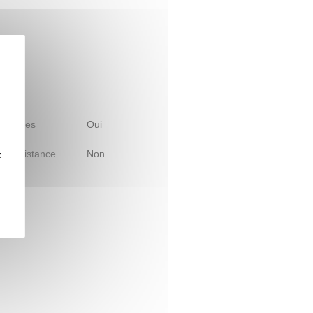
 d'études
Oui
le à distance
Non
z