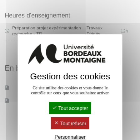
Voir présentation du travail sur projet au S2.
Heures d'enseignement
La présentation des projets change chaque année en
Préparation projet expérimentation
Travaux
fonction des propositions des enseignants.
12h
recherche - TD
Dirigés
En bref
Gestion des cookies
Mobilité d'études
Oui
Ce site utilise des cookies et vous donne le
contrôle sur ceux que vous souhaitez activer
Accessible à distance
Non
Tout accepter
Tout refuser
Personnaliser