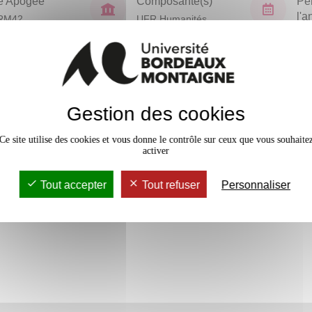
e Apogée
Composante(s)
Pé
l'
RM42
UFR Humanités
Pri
En bref
Gestion des cookies
Accessib
Ce site utilise des cookies et vous donne le contrôle sur ceux que vous souhaite
activer
Tout accepter
Tout refuser
Personnaliser