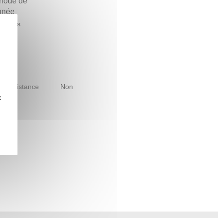
riode de
année
ntemps
le à distance
Non
z