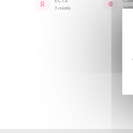
ECTS
Cod
3 crédits
2MB