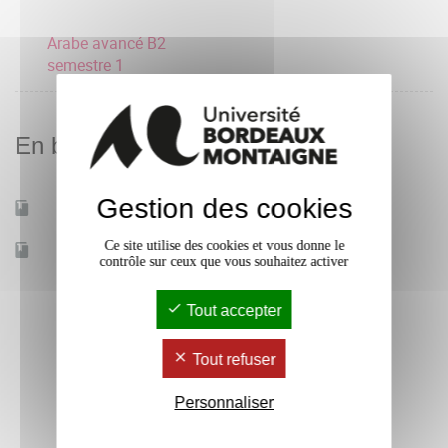
Arabe avancé B2
semestre 1
En bref
Gestion des cookies
Mobilité d'études
Oui
Ce site utilise des cookies et vous donne le
Accessible à distance
Non
contrôle sur ceux que vous souhaitez activer
Tout accepter
Tout refuser
Personnaliser