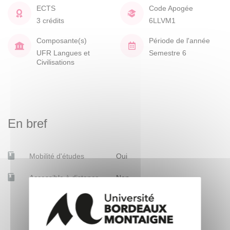
ECTS
Code Apogée
3 crédits
6LLVM1
Composante(s)
Période de l'année
UFR Langues et
Semestre 6
Civilisations
En bref
Mobilité d'études
Oui
Accessible à distance
Non