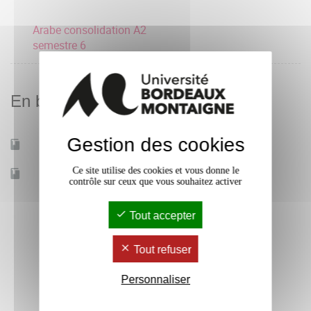
Arabe consolidation A2
semestre 6
En bref
Gestion des cookies
Mobilité d'études
Oui
Ce site utilise des cookies et vous donne le
Accessible à distance
Non
contrôle sur ceux que vous souhaitez activer
Tout accepter
Tout refuser
Personnaliser