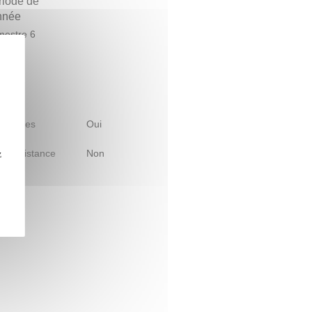
riode de
année
estre 6
 d'études
Oui
le à distance
Non
z