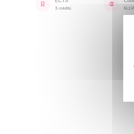
ECTS
Cod
3 crédits
6LL