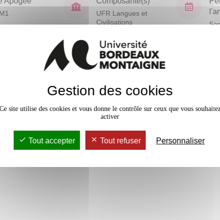
e Apogée
Composante(s)
Pé
l'
VM1
UFR Langues et
Civilisations
Sem
En bref
Gestion des cookies
Mobilité
Accessib
Ce site utilise des cookies et vous donne le contrôle sur ceux que vous souhaite
activer
Tout accepter
Tout refuser
Personnaliser