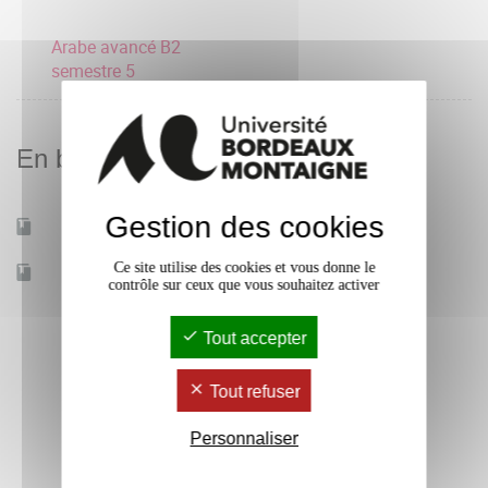
Arabe avancé B2
semestre 5
En bref
Gestion des cookies
Mobilité d'études
Oui
Ce site utilise des cookies et vous donne le
Accessible à distance
Non
contrôle sur ceux que vous souhaitez activer
Tout accepter
Tout refuser
Personnaliser