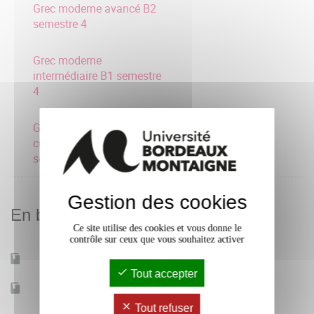
Grec moderne avancé B2
semestre 4
Grec moderne
intermédiaire B1 semestre
4
Grec moderne
consolidation A2
semestre 4
Gestion des cookies
En bref
Ce site utilise des cookies et vous donne le
contrôle sur ceux que vous souhaitez activer
Mobilité d'études
Oui
Tout accepter
Accessible à distance
Non
Tout refuser