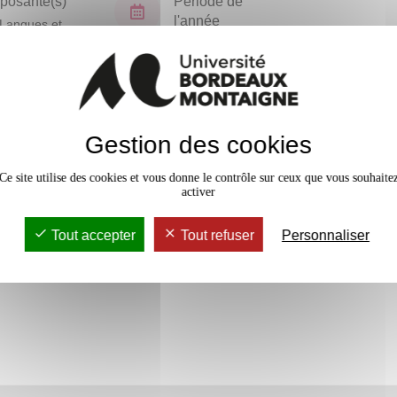
osante(s)
Période de
l'année
Langues et
isations
Printemps
En bref
Gestion des cookies
Accessib
Ce site utilise des cookies et vous donne le contrôle sur ceux que vous souhaite
activer
Tout accepter
Tout refuser
Personnaliser