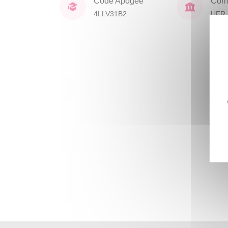
Code Apogée
Comp
4LLV31B2
UFR 
Civil