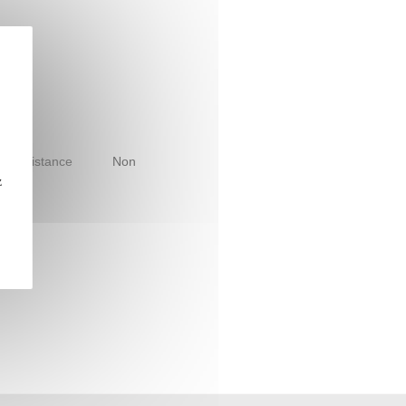
le à distance
Non
z